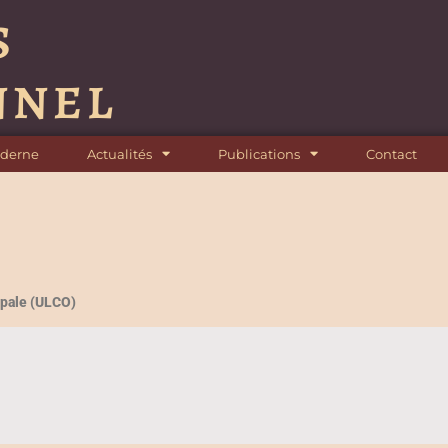
s
nnel
oderne
Actualités
Publications
Contact
’Opale (ULCO)