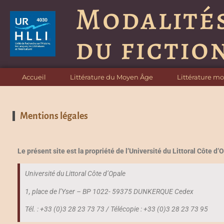
Modalité
du fictio
Accueil
Littérature du Moyen Âge
Littérature m
Mentions légales
Le présent site est la propriété de l’Université du Littoral Côte d
Université du Littoral Côte d’Opale
1, place de l’Yser – BP 1022- 59375 DUNKERQUE Cedex
Tél. : +33 (0)3 28 23 73 73 / Télécopie : +33 (0)3 28 23 73 95