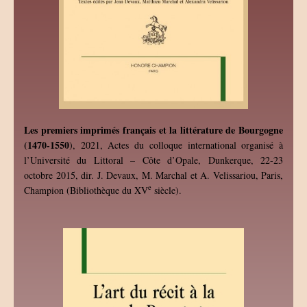
Les premiers imprimés français et la littérature de Bourgogne
(1470-1550
), 2021, Actes du colloque international organisé à
l’Université du Littoral – Côte d’Opale, Dunkerque, 22-23
octobre 2015, dir. J. Devaux, M. Marchal et A. Velissariou, Paris,
e
Champion (Bibliothèque du XV
siècle).