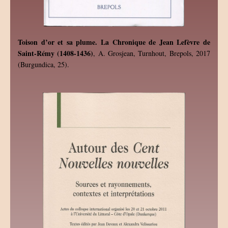
Toison d’or et sa plume. La Chronique de Jean Lefèvre de
Saint-Rémy (1408-1436)
, A. Grosjean, Turnhout, Brepols, 2017
(Burgundica, 25).