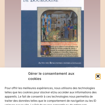
Gérer le consentement aux
cookies
Littérature et culture historiques à la cour de Bourgogne.
Pour offrir les meilleures expériences, nous utilisons des technologies
Actes des Rencontres internationales organisées à Dunkerque
telles que les cookies pour stocker et/ou accéder aux informations des
(Université du Littoral – Côte d’Opale) le jeudi 27 octobre 2005,
appareils. Le fait de consentir à ces technologies nous permettra de
traiter des données telles que le comportement de navigation ou les ID
dir. J. Devaux et A. Marchandisse, Le Moyen Âge, t. 112, 2006,
uniques sur ce site. Le fait de ne pas consentir ou de retirer son